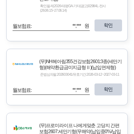
확인필-제2026-태평GA-기타(광고)02984L-전사
(26.06.15~27.06.14)
확인
**,*** 원
월보험료:
(무)NH헤아림355건강보험2601:3종(세만기
형)(해약환급금미지급형Ⅱ)(납입면제형)
준법심의필:202603041/유효기간:2026-03-12~2027-03-11
확인
**,*** 원
월보험료:
(무)프로미라이프 나에게맞춘 고당지 간편
보험2607:세만기형(무해약(납입중0%/납입