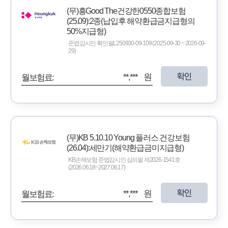
(무)흥Good The건강한0550종합보험
(25.09):2종(납입후 해약환급금지급형의
50%지급형)
준법감시인 확인필L250930-09-109 (2025-09-30 ~ 2026-09-
29)
확인
**,*** 원
월보험료:
(무)KB 5.10.10 Young 플러스 건강보험
(26.04):세만기(해약환급금미지급형)
KB손해보험 준법감시인 심의필 제2026-1541호
(2026.06.18~2027.06.17)
확인
**,*** 원
월보험료: