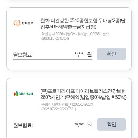
한화 더건강한 0540종합보험 무배당:2종(납
입후50%해약환급금지급형)
확인필-제2026-태평GA-기타(광고)02985L-전사
(26.06.15~27.06.14)
확인
**,*** 원
월보험료:
(무)프로미라이프 아이러브플러스건강보험
2607:세만기(무해약(납입중0%/납입후50%))
준법감시인확인필_제2026-14931호
(2026.07.22~2027.07.21)
확인
**,*** 원
월보험료: