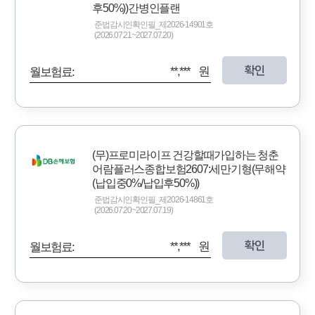
후50%))간병인플랜
준법감시인확인필_제2026-14901호
(2026.07.21~2027.07.20)
확인
**,*** 원
월보험료:
(무)프로미라이프 건강할때가입하는 청춘
어람플러스종합보험2607:세만기형(무해약
(납입중0%/납입후50%))
준법감시인확인필_제2026-14861호
(2026.07.20~2027.07.19)
확인
**,*** 원
월보험료: