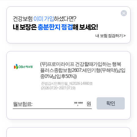
건강보험
이미 가입
하셨다면?
내 보장은
충분한지 점검
해 보세요!
내 보험 점검하기 >
(무)프로미라이프 건강할때가입하는 행복
플러스종합보험2607:세만기형(무해약(납입
중0%/납입후50%))
준법감시인확인필_제2026-14860호
(2026.07.20~2027.07.19)
확인
**,*** 원
월보험료: