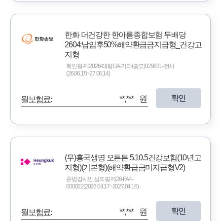
한화 더건강한 한아름종합보험 무배당
2604:납입후50%해약환급금지급형_건강고
지형
확인필-제2026-태평GA-기타(광고)02983L-전사
(26.06.15~27.06.14)
확인
**,*** 원
월보험료:
(무)흥국생명 오튼튼 5.10.5건강보험(10년고
지형)(기본형)(해약환급금미지급형V2)
준법감시인 심의필 제26-FA4-
000022(2026.04.17~2027.04.16)
확인
**,*** 원
월보험료: