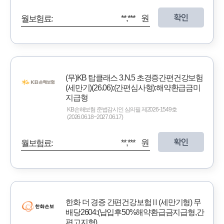
확인
**,*** 원
월보험료:
(무)KB 탑클래스 3.N.5 초경증간편건강보험
(세만기)(26.06):(간편심사형):해약환급금미
지급형
KB손해보험 준법감시인 심의필 제2026-1549호
(2026.06.18~2027.06.17)
확인
**,*** 원
월보험료:
한화 더 경증 간편건강보험Ⅱ(세만기형) 무
배당2604:(납입후50%해약환급금지급형,간
편고지형)