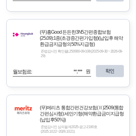
(무)흥Good 든든한3N5간편종합보험
(25.09):1종(초경증간편가입형)(납입후 해약
환급금지급형의50%지급형)
준법감시인 확인필L250930-09-108 (2025-09-30 ~ 2026-09-
29)
확인
**,*** 원
월보험료:
(무)메리츠 통합간편건강보험(Ⅱ)2509(통합
간편심사형):세만기형(해약환급금미지급형
(납입후50%))
준법감시인 심의필 제2025-광고-2180호
(2025.10.22~2026.10.21)