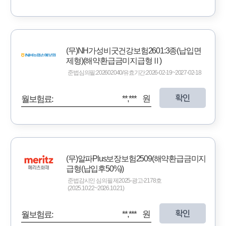
(무)NH가성비굿건강보험2601:3종(납입면
제형)(해약환급금미지급형Ⅱ)
준법심의필:202602040/유효기간:2026-02-19~2027-02-18
확인
**,*** 원
월보험료:
(무)알파Plus보장보험2509(해약환급금미지
급형(납입후50%))
준법감시인 심의필 제2025-광고-2178호
(2025.10.22~2026.10.21)
확인
**,*** 원
월보험료: