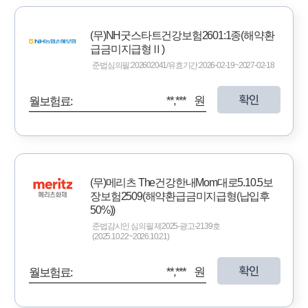
(무)NH굿스타트건강보험2601:1종(해약환
급금미지급형Ⅱ)
준법심의필:202602041/유효기간:2026-02-19~2027-02-18
확인
**,*** 원
월보험료:
(무)메리츠 The건강한내Mom대로5.10.5보
장보험2509(해약환급금미지급형(납입후
50%))
준법감시인 심의필 제2025-광고-2139호
(2025.10.22~2026.10.21)
확인
**,*** 원
월보험료: