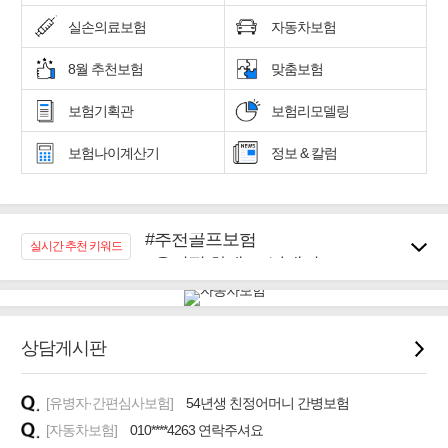
실손의료보험
자동차보험
8월 추천보험
맞춤보험
보험기획관
보험리모델링
보험나이계산기
정보 & 칼럼
#추천골프보험
실시간 추천 키워드
#우리집 화재, 도난대비
#노후대비 연금재테크!
#임플란트, 치아치료보장
#어린이 종합보장
상담게시판
#교통사고대비 운전자보험
#무해지 건강보험
#바뀌기전에 4세대 가입
[유병자·간편심사보험]
54년생 친정어머니 간병보험
[자동차보험]
010****4263 연락주셔요