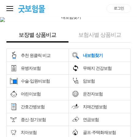
로그인
보장별 상품비교
보험사별 상품비교
추천 원클릭 비교
내보험찾기
유병자보험
무해지 건강보험
수술·입원비보험
암보험
어린이보험
운전자보험
간호간병보험
치매간병보험
종신·정기보험
연금보험
치아보험
골프·주택화재보험