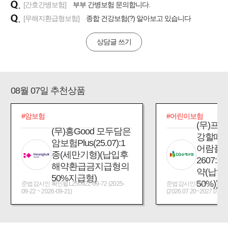
[간호간병보험]
부부 간병보험 문의합니다.
[무해지환급형보험]
종합 건강보험(?) 알아보고 있습니다
상담글 쓰기
08월 07일 추천상품
#암보험
#어린이보험
(무)프
(무)흥Good 모두담은
강할때
암보험Plus(25.07):1
어람플
종(세만기형)(납입후
2607:
해약환급금지급형의
약(납입
50%지급형)
50%))
준법감시인 확인필L250922-09-72 (2025-
준법감시인확인필_제2026
09-22 ~ 2026-09-21)
(2026.07.20~2027.07.19