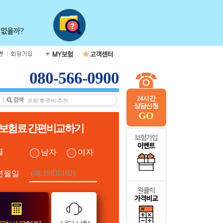
080-566-0900
24시간
상담신청
GO
보험료 간편비교하기
별
남자
여자
년월일