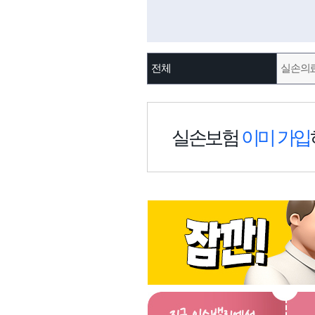
전체
실손의
실손보험
이미 가입