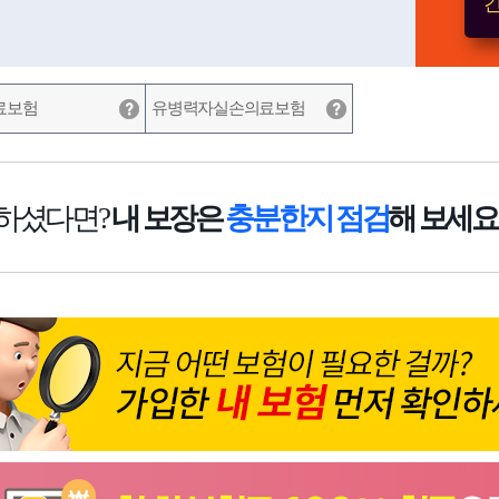
간
료보험
유병력자실손의료보험
하셨다면?
내 보장은
충분한지 점검
해 보세요