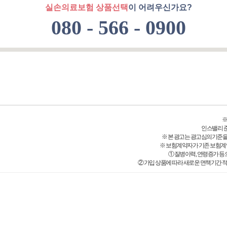
실손의료보험 상품선택
이 어려우신가요?
080 - 566 - 0900
※
인스밸리 준법감
※ 본 광고는 광고심의기준을
※ 보험계약자가 기존 보험계
① 질병이력, 연령증가 등
② 가입 상품에 따라 새로운 면책기간 적