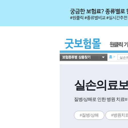
홈
>
실손의료
질병/상해로 인한 병원 치료비
#질병/상해
#병원치