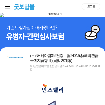
로그인
기존 보험가입이 어려웠다면?
유병자·간편심사보험
(무)NH헤아림355건강보험2404:5종(해약환급
금미지급형Ⅱ)(납입면제형)
NH농협손해보험 준법심의필 202405-003 (2024.05.07~2025.05.0
6)