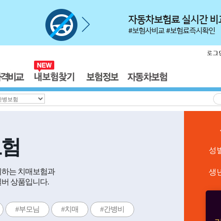
보험
성
비하는 치매보험과
생
실버 상품입니다.
#부모님
#치매
#간병비