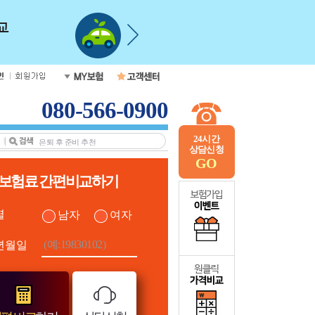
080-566-0900
24시간
상담신청
GO
보험료 간편비교하기
별
남자
여자
년월일