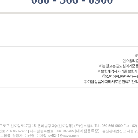
※
인스밸리 준법감
※ 본 광고는 광고심의기준을
※ 보험계약자가 기존 보험계
① 질병이력, 연령증가 등
② 가입 상품에 따라 새로운 면책기간 적
구로구 신도림로17길 15, 온리빌딩 3층(신도림동) (주)인스밸리 Tel : 080-566-0900 Fax : 02) 
(대리점등록증)
214-86-62782 | 대리점등록번호: 2001048405
| 통신판매업신고 서울구로
험몰, 담당자: 이신영, 이메일: sy5246@naver.com