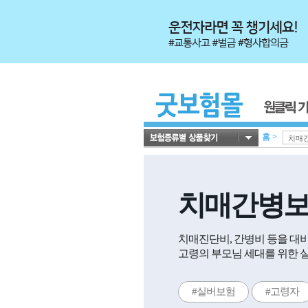
홈
>
치매간병
치매진단비, 간병비 등을 대
고령의 부모님 세대를 위한 
#실버보험
#고령자