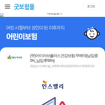
로그인
어린 시절부터 성인이 된 이후까지
어린이보험
(무)아이러브플러스건강보험:무해약(납입중
0%_납입후50%)
준법감시인확인필_제2025-5401호(2025.06.13~2026.06.12)