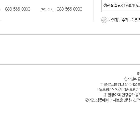
080-566-0900
080-566-0900
일반전화
개인정보 수집·이용 
※
인스밸리 준법감
※ 본 광고는 광고심의기준을
※ 보험계약자가 기존 보험계
① 질병이력, 연령증가 등
② 가입 상품에 따라 새로운 면책기간 적