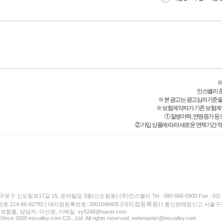
※
인스밸리 준법감
※ 본 광고는 광고심의기준을
※ 보험계약자가 기존 보험계
① 질병이력, 연령증가 등
② 가입 상품에 따라 새로운 면책기간 적
구로구 신도림로17길 15, 온리빌딩 3층(신도림동) (주)인스밸리 Tel : 080-566-0900 Fax : 02) 
(대리점등록증)
214-86-62782 | 대리점등록번호: 2001048405
| 통신판매업신고 서울구로
험몰, 담당자: 이신영, 이메일: sy5246@naver.com
Since 2000 insvalley.com CO., Ltd. All rights reserved. webmaster@insvalley.com