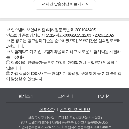
24시간 맞춤상담 바로가기 >
※ 인스밸리 보험대리점 (대리점등록번호: 2001048405)
인스밸리 준법감시필 제 2512-광고-0086(2025.12.03 ~ 2026.12.02)
※ 본 광고는 광고심의기준을 준수하였으며, 유효기간은 심의일로부터
1년입니다.
※ 보험계약자가 기존 보험계약을 해지하고 새로운 보험계약을 체결하
는 과정에서
① 질병이력, 연령증가 등으로 가입이 거절되거나 보험료가 인상될 수
있습니다.
② 가입 상품에 따라 새로운 면책기간 적용 및 보장 제한 등 기타 불이익
이 발생할 수 있습니다.
회사소개
고객센터
PC버전
이용약관
ㅣ
개인정보처리방침
서울 구로구 신도림로17길 15, 온리빌딩 3층(신도림동)
(㈜인스밸리 대표이사 서병남 통신판매업신고 서울구로-0766호
사업자등록번호 214-86-62782 ㅣ
보험대리점등록번호 2001048405