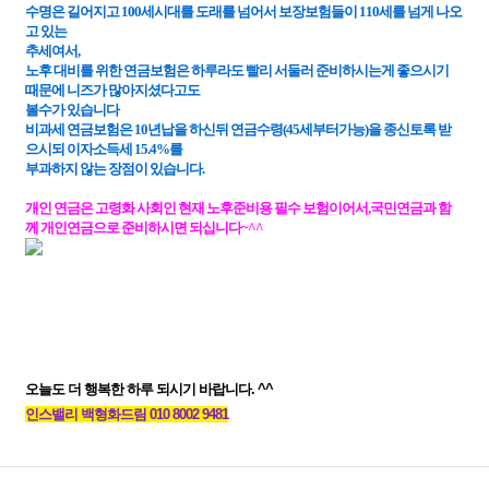
수명은 길어지고 100세시대를 도래를 넘어서 보장보험들이 110세를 넘게 나오
고 있는
추세여서,
노후 대비를 위한 연금보험은 하루라도 빨리 서둘러 준비하시는게 좋으시기
때문에 니즈가 많아지셨다고도
볼수가 있습니다
비과세 연금보험은 10년납을 하신뒤 연금수령(45세부터가능)을 종신토록 받
으시되 이자소득세 15.4%를
부과하지 않는 장점이 있습니다.​
개인 연금은 고령화 사회인 현재 노후준비용 필수 보험이어서,
국민연금과 함
께 개인연금으로 준비하시면 되십니다~^^
오늘도 더 행복한 하루 되시기 바랍니다. ^^
인스밸리 백형화드림 010 8002 9481