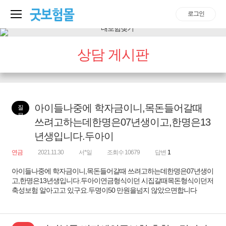
로그인
상담 게시판
아이들나중에 학자금이니,목돈들어갈때
질
문
쓰려고하는데한명은07년생이고,한명은13
년생입니다.두아이
연금
2021.11.30
서*일
조회수 10679
답변
1
아이들나중에 학자금이니,목돈들어갈때 쓰려고하는데한명은07년생이
고,한명은13년생입니다.두아이연금형식이던 시집갈때목돈형식이던저
축성보험 알아고고 있구요.두명이50 만원을넘지 않았으면합니다